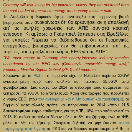
Germany will risk losing its big industries unless they are sheltered from
the cost burden of renewable energy, its economy minister said
.
Το Δεκέμβριο η Κομισιόν έφερε ανατριχίλα στη Γερμανική βαριά
ανακοίνωσε ότι θα ερευνήσει αν η απαλλαγή
βιομηχανία, όταν
απ' τις υψηλές χρεώσεις των ΑΠΕ συνιστά κρατική
ενίσχυση. Κι αμέσως ο Γκάμπριελ έσπευσε στις Βρυξέλλες
για επαφές: "πρέπει να βεβαιωθούμε ότι οι Γερμανικές
ενεργοβόρες βιομηχανίες δεν θα επιβαρύνονται απ΄ τις
ταρίφες που προβλέπει ο νόμος EEG για τις ΑΠΕ".
"We must ensure in Germany that energy-intensive industry remains
unburdened by the EEG law (Germany's renewable energy law),"
Economy Minister Sigmar Gabriel (SPD) told reporters.
Σύμφωνα με το
Platts
, η Γερμανία είχε το Νοέμβριο περίπου 33GW
εγκατεστημένη ισχύ από αιολικά και περίπου 35,5GW από
φωτοβολταϊκά. Στις αρχές του 2014 το άθροισμά τους αναμένεται να
ξεπεράσει τα 70GW. Το αποτέλεσμα; Χάρη στις ταρίφες που προβλέπει
ο νόμος EEG, (που
τον αντέγραψε και η Μπιρμπίλη και προκόψαμε
), οι
Γερμανοί καταναλωτές πρέπει να πληρώσουν το 2014 κάπου
21,5
δισεκατομύρια ευρώ
επιδοτήσεις για τις ΑΠΕ, 18% περισσότερα απ' το
2013! Κι ακόμα τα αιολικά δίνουν μόλις το 8% της ζήτησης, ενώ τα Φ/Β
μόλις το 5% της ζήτησης. Σκεφτείτε δηλαδή να μην έκαναν
ρεκόρ
παραγωγής από λιγνίτη
το 2013 και να δώσουν περισσότερο οι ΑΠΕ, τι