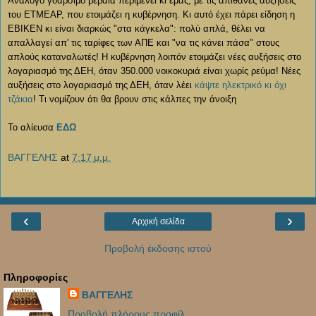
Ανάλογο γδάρσιμο βέβαια περιμένει κι εμάς, με τις απίθανες αυξήσεις
του ΕΤΜΕΑΡ, που ετοιμάζει η κυβέρνηση. Κι αυτό έχει πάρει είδηση η
ΕΒΙΚΕΝ κι είναι διαρκώς "στα κάγκελα": πολύ απλά, θέλει να
απαλλαγεί απ' τις ταρίφες των ΑΠΕ και "να τις κάνει πάσα" στους
απλούς καταναλωτές! Η κυβέρνηση λοιπόν ετοιμάζει νέες αυξήσεις στο
λογαριασμό της ΔΕΗ, όταν 350.000 νοικοκυριά είναι χωρίς ρεύμα! Νέες
αυξήσεις στο λογαριασμό της ΔΕΗ, όταν λέει
κάψτε ηλεκτρικό κι όχι
τζάκια
! Τι νομίζουν ότι θα βρουν στις κάλπες την άνοιξη
Το αλίευσα
ΕΔΩ
ΒΑΓΓΕΛΗΣ
at
7:17 μ.μ.
‹
›
Αρχική σελίδα
Προβολή έκδοσης ιστού
Πληροφορίες
ΒΑΓΓΕΛΗΣ
Προβολή πλήρους προφίλ