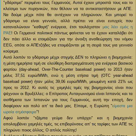
"γδάρσιμο" περιμένει τους Γερμανούς. Αυτοί έχουν μπροστά τους και το
κλείσιμο των πυρηνικών, που θέλουν να τα αντικαταστήσουν με ΑΠΕ.
Να δούμε μέχρι πότε θα αντέχουν να πληρώνουν. Και μπορεί το
γδάρσιμο να είναι γενναίο, αλλά πρέπει να είναι ευτυχείς που
καταναλώνουν "καθαρή" ενέργεια, έτσι τουλάχιστον
μας λέει εμάς η
ΡΑΕ
! Οι Γερμανοί πολιτικοί πάντως φαίνεται να το έχουν καταλάβει ότι
δεν πάει άλλο κι ετοιμάζουν για την άνοιξη αναθεώρηση του νόμου
EEG, οπότε οι ΑΠΕτζήδες να ετοιμάζονται με τη σειρά τους για γενναίο
κούρεμα.
Αυτό λοιπόν το γδάρσιμο μέχρι στιγμής ΔΕΝ το πληρώνει η βιομηχανία:
η μέση ημερήσια τιμή σε ελεύθερη διαπραγμάτευση για ενέργεια βασικού
φορτίου (day-ahead, Οver-Τhe-Counter baseload power) το 2013 ήταν
μόλις 37,51 ευρώ/MWh, ενώ η μέση ετήσια τιμή (OTC year-ahead
baseload power) ήταν μόλις 39,06 ευρώ/MWh, μειωμένη κατά 21% ως
προς το 2012. Κι αυτές τις χαμηλές τιμές της βιομηχανίας είναι που
ψάχνουν οι Βρυξέλλες: ο Επίτροπος Ανταγωνισμού είναι Ισπανός και τα
αισθήματα των Ισπανών για τους Γερμανούς, αυτή την εποχή, δεν
διαφέρουν και πολύ απ' τα δικά μας. Είπαμε, η Ευρώπη "
είμαστε μια
ωραία ατμόσφαιρα
"!
Αφού λοιπόν "τζάμπα γεύμα δεν υπάρχει" και η βιομηχανία
απολαμβάνει χαμηλές τιμές, τις επιβαρύνσεις απ' τις ταρίφες των ΑΠΕ τις
πληρώνει ποιος άλλος; Ο απλός πολίτης!