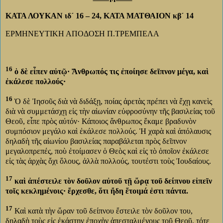
ΚΑΤΑ ΛΟΥΚΑΝ ιδ´ 16 – 24, ΚΑΤΑ ΜΑΤΘΑΙΟΝ κβ´ 14
ΕΡΜΗΝΕΥΤΙΚΗ ΑΠΟΔΟΣΗ Π.ΤΡΕΜΠΕΛΑ
16
ὁ δὲ εἶπεν αὐτῷ· Ἄνθρωπός τις ἐποίησε δεῖπνον μέγα, καὶ
ἐκάλεσε πολλούς·
16
Ὁ δὲ Ἰησοῦς διὰ νὰ διδάξῃ, ποίας ἀρετὰς πρέπει νὰ ἔχῃ κανεὶς
διὰ νὰ συμμετάσχῃ εἰς τὴν αἰωνίαν εὐφροσύνην τῆς βασιλείας τοῦ
Θεοῦ, εἶπε πρὸς αὐτόν· Κάποιος ἄνθρωπος ἔκαμε βραδυνὸν
συμπόσιον μεγάλο καὶ ἐκάλεσε πολλούς. Ἡ χαρὰ καὶ ἀπόλαυσις
δηλαδὴ τῆς αἰωνίου βασιλείας παραβάλεται πρὸς δεῖπνον
μεγαλοπρεπές, ποὺ ἐτοίμασεν ὁ Θεὸς καὶ εἰς τὸ ὁποῖον ἐκάλεσε
εἰς τὰς ἀρχὰς ὄχι ὅλους, ἀλλὰ πολλούς, τουτέστι τοὺς Ἰουδαίους.
17
καὶ ἀπέστειλε τὸν δοῦλον αὐτοῦ τῇ ὥρᾳ τοῦ δείπνου εἰπεῖν
τοῖς κεκλημένοις· ἔρχεσθε, ὅτι ἤδη ἕτοιμά ἐστι πάντα.
17
Καὶ κατὰ τὴν ὥραν τοῦ δείπνου ἔστειλε τὸν δοῦλον του,
δηλαδὴ τοὺς εἰς ἐκάστην ἐποχὴν ἀπεσταλμένους τοῦ Θεοῦ, τότε