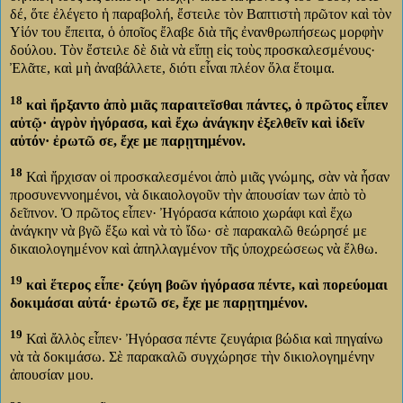
δέ, ὅτε ἐλέγετο ἡ παραβολή, ἔστειλε τὸν Βαπτιστὴ πρῶτον καὶ τὸν
Υἱόν του ἔπειτα, ὁ ὁποῖος ἔλαβε διὰ τῆς ἐνανθρωπήσεως μορφὴν
δούλου. Τὸν ἔστειλε δὲ διὰ νὰ εἴπῃ εἰς τοὺς προσκαλεσμένους·
Ἐλᾶτε, καὶ μὴ ἀναβάλλετε, διότι εἶναι πλέον ὅλα ἕτοιμα.
18
καὶ ἤρξαντο ἀπὸ μιᾶς παραιτεῖσθαι πάντες, ὁ πρῶτος εἶπεν
αὐτῷ· ἀγρὸν ἠγόρασα, καὶ ἔχω ἀνάγκην ἐξελθεῖν καὶ ἰδεῖν
αὐτόν· ἐρωτῶ σε, ἔχε με παρῃτημένον.
18
Καὶ ἤρχισαν οἱ προσκαλεσμένοι ἀπὸ μιᾶς γνώμης, σὰν νὰ ἦσαν
προσυνεννοημένοι, νὰ δικαιολογοῦν τὴν ἀπουσίαν των ἀπὸ τὸ
δεῖπνον. Ὁ πρῶτος εἶπεν· Ἠγόρασα κάποιο χωράφι καὶ ἔχω
ἀνάγκην νὰ βγῶ ἔξω καὶ νὰ τὸ ἴδω· σὲ παρακαλῶ θεώρησέ με
δικαιολογημένον καὶ ἀπηλλαγμένον τῆς ὑποχρεώσεως νὰ ἔλθω.
19
καὶ ἕτερος εἶπε· ζεύγη βοῶν ἠγόρασα πέντε, καὶ πορεύομαι
δοκιμάσαι αὐτά· ἐρωτῶ σε, ἔχε με παρῃτημένον.
19
Καὶ ἄλλὸς εἶπεν· Ἠγόρασα πέντε ζευγάρια βώδια καὶ πηγαίνω
νὰ τὰ δοκιμάσω. Σὲ παρακαλῶ συγχώρησε τὴν δικιολογημένην
ἀπουσίαν μου.