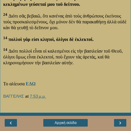
κεκλημένων γεύσεταί μου τοῦ δείπνου.
24
Διότι σᾶς βεβαιῶ, ὅτι κανένας ἀπὸ τοὺς ἀνθρώπους ἐκείνους
τοὺς προσκαλεσμένους, ὄχι μόνον δὲν θὰ παρακαθήσῃ ἀλλὰ οὐδὲ
κὰν θὰ γευθῇ τὸ δεῖπνον μου.
14
πολλοὶ γάρ εἰσι κλητοὶ, ὀλίγοι δὲ ἐκλεκτοί.
14
Διότι πολλοὶ εἶναι οἱ καλεσμένοι εἰς τὴν βασιλείαν τοῦ Θεοῦ,
ὀλίγοι ὅμως εἶναι ἐκλεκτοί, ποὺ ἔχουν τὰς ἀρετάς, καὶ θὰ
κληρονομήσουν τὴν βασιλείαν αὐτήν.
Το αλίευσα
ΕΔΩ
ΒΑΓΓΕΛΗΣ
at
7:53 μ.μ.
‹
›
Αρχική σελίδα