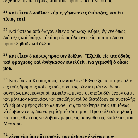
δεχθοῦν τὴν σωτηρίαν, ποὺ τοὺς προσφέρει ὁ Μεσσίας.
22
καὶ εἶπεν ὁ δοῦλος· κύριε, γέγονεν ὡς ἐπέταξας, καὶ ἔτι
τόπος ἐστί.
22
Καὶ ὕστερα ἀπὸ ὀλίγον εἶπεν ὁ δοῦλος· Κύριε, ἔγινεν ὅπως
διέταξες καὶ ὑπάρχει ἀκόμη τόπος ἀδειανὸς εἰς τὸ σπίτι διὰ νὰ
προσκληθοῦν καὶ ἄλλοι.
23
καὶ εἶπεν ὁ κύριος πρὸς τὸν δοῦλον· Ἔξελθε εἰς τὰς ὁδοὺς
καὶ φραγμοὺς καὶ ἀνάγκασον εἰσελθεῖν, ἵνα γεμισθῇ ὁ οἶκός
μου.
23
Καὶ εἶπεν ὁ Κύριος πρὸς τὸν δοῦλον· Ἔβγα ἔξω ἀπὸ τὴν πόλιν
εἰς τοὺς δρόμους καὶ εἰς τοὺς φράκτας τῶν κτημάτων, ὅπου
συνήθως μαζεύονται οἱ περιπλανώμενοι, οἱ ὁποῖοι δὲν ἔχουν σπίτι
καὶ μόνιμον κατοικίαν, καὶ ἐπειδὴ αὐτοὶ θὰ διστάζουν ἐκ συστολῆς
νὰ λάβουν μέρος εἰς τὸ δεῖπνον μου, παρακίνησε τοὺς ἐπιμόνως
νὰ ἔμβουν ἐδῶ, διὰ νὰ γεμίσῃ τὸ σπίτι μου. Προσκάλεσε δηλαδὴ
καὶ τοὺς ἐθνικοὺς νὰ λάβουν μέρος εἰς τὰ ἀγαθὰ τῆς βασιλείας τοῦ
Μεσσίου.
24
λέγω γὰρ ὑμῖν ὅτι οὐδεὶς τῶν ἀνδρῶν ἐκείνων τῶν