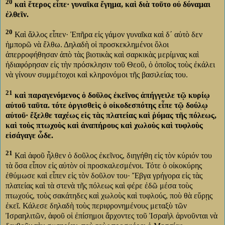
20
καὶ ἕτερος εἶπε· γυναῖκα ἔγημα, καὶ διὰ τοῦτο οὐ δύναμαι
ἐλθεῖν.
20
Καὶ ἄλλος εἶπεν· Ἐπῆρα εἰς γάμον γυναῖκα καὶ δ΄ αὐτὸ δεν
ἡμπορῶ νὰ ἔλθω. Δηλαδὴ οἱ προσκεκλημένοι ὅλοι
ἀπερροφήθησαν ἀπὸ τὰς βιοτικὰς καὶ σαρκικὰς μερίμνας καὶ
ἠδιαφόρησαν εἰς τὴν πρόσκλησιν τοῦ Θεοῦ, ὁ ὁποῖος τοὺς ἐκάλει
νὰ γίνουν συμμέτοχοι καὶ κληρονόμοι τῆς βασιλείας του.
21
καὶ παραγενόμενος ὁ δοῦλος ἐκεῖνος ἀπήγγειλε τῷ κυρίῳ
αὐτοῦ ταῦτα. τότε ὀργισθεὶς ὁ οἰκοδεσπότης εἶπε τῷ δούλῳ
αὐτοῦ· ἔξελθε ταχέως εἰς τὰς πλατείας καὶ ῥύμας τῆς πόλεως,
καὶ τοὺς πτωχοὺς καὶ ἀναπήρους καὶ χωλοὺς καὶ τυφλοὺς
εἰσάγαγε ὧδε.
21
Καὶ ἀφοῦ ἦλθεν ὁ δοῦλος ἐκεῖνος, διηγήθη εἰς τὸν κύριόν του
τὰ ὅσα εἶπον εἰς αὐτὸν οἰ προσκαλεσμένοι. Τότε ὁ οἰκοκύρης
ἐθύμωσε καὶ εἶπεν εἰς τὸν δοῦλον του· Ἔβγα γρήγορα εἰς τὰς
πλατείας καὶ τὰ στενὰ τῆς πόλεως καὶ φέρε ἐδῶ μέσα τοὺς
πτωχούς, τοὺς σακάτηδες καὶ χωλοὺς καὶ τυφλούς, ποὺ θὰ εὕρῃς
ἐκεῖ. Κάλεσε δηλαδὴ τοὺς περιφρονημένους μεταξὺ τῶν
Ἰσραηλιτῶν, ἀφοῦ οἱ ἐπίσημοι ἄρχοντες τοῦ Ἰσραὴλ ἀρνοῦνται νὰ